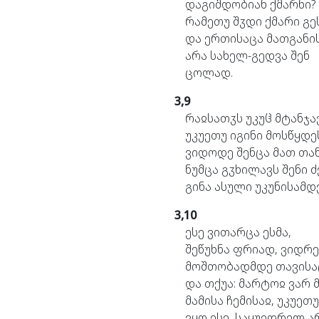
დაგიშდობიან
ქმარნი?
რამეთუ
შჳდი
ქმარი
გე
და
ერთისაცა
მათგანი
არა
სახელ-გედვა
შენ
ცოლად.
3,9
რაჲსათჳს
უკუჱ
მტანჯა
უკუეთუ
იგინი
მოსწყდე
ვიდოდე
შენცა
მათ
თან
ნუმცა
გჳხილავს
შენი
ძ
გინა
ასული
უკუნისამდე
3,10
ესე
ვითარცა
ესმა,
შეწუხნა
ფრიად,
ვიდრე
მოშთობადმდე
თავისა
და
თქუა:
მარტოჲ
ვარ
მამისა
ჩემისაჲ,
უკუეთუ
ვყო
ესე,
საყუედრელ
ა