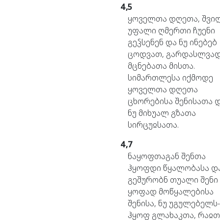
4,5
ყოველთა
დღეთა,
შვი
უფალი
ღმერთი
ჩუენი
გეჴსენენ
და
ნუ
ინებებ
ცოდვათ,
გარდასლვა
მცნებათა
მისთა.
სიმართლესა
იქმოდე
ყოველთა
დღეთა
ცხორებისა
შენისათა
ნუ
მიხუალ
გზათა
სირცუჲსათა.
4,7
ნაყოფთაგან
შენთა
ჰყოფდი
წყალობასა
დ
გეშურობნ
თუალი
შენი
ყოფად
მოწყალებისა
შენისა,
ნუ
უგულებელს-
ჰყოფ
გლახაკთა,
რაჲთ