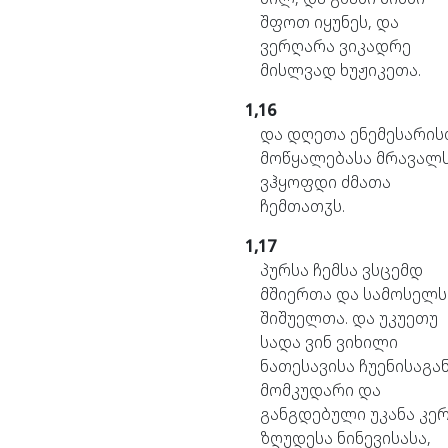
შფოთ
იყუნეს,
და
ვერღარა
ვიკადრე
მისლვად
ხუჟიკეთა.
1,16
და
დღეთა
ენემესარის
მოწყალებასა
მრავალ
ვჰყოფდი
ძმათა
ჩემთათჳს.
1,17
პურსა
ჩემსა
ვსცემდ
მშიერთა
და
სამოსელ
შიშუელთა.
და
უკუეთუ
სადა
ვინ
ვიხილი
ნათესავისა
ჩუენისაგან
მომკუდარი
და
განგდებული
უკანა
კე
ზღუდესა
ნინევისასა,