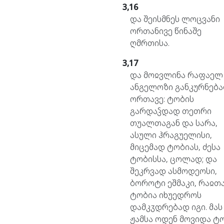
3,16
და
შეისმნეს
ლოცვანი
ორთანივე
წინაშე
ღმრთისა.
3,17
და
მოჲვლინა
რაფაელ
ანგელოზი
განკურნებ
ორთავე:
ტობის
გარდაჴდად
თეთრი
თუალთაგან
და
სარა,
ასული
ჰრაგუელისი,
მიცემად
ტობიას,
ძესა
ტობისსა,
ცოლად;
და
შეკრვად
ასმოდეოსი,
ბოროტი
ეშმაკი,
რაჲთ
ტობია
იხუედროს
დამკჳდრებად
იგი.
მას
ჟამსა
ოდენ
მოვიდა
ტ