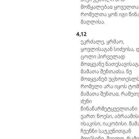
მოწყალებაჲ
ყოველთა
რომელთა
ყონ
იგი
წინ
მაღლისა.
4,12
ეკრძალე,
ყრმაო,
ყოვლისაგან
სიძვისა,
ცოლი
პირველად
მოჲყვანე
ნათესავისაგ
მამათა
შენთაჲსა.
ნუ
მოჲყვანებ
უცხოთესლს
რომელი
არა
იყოს
ტომ
მამათა
შენთაჲ,
რამეთ
ძენი
წინაწარმეტყუელთანი
ვართ:
ნოესი,
აბრაამის
ისაკისი,
იაკობისი.
მამ
ჩუენნი
საუკუნითგან
მოჲჴსენე,
შვილო,
რამ