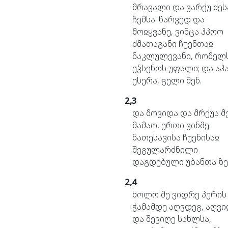
მრავალი
და
ვარქუ
ძეს
ჩემსა:
წარვედ
და
მოჲყვანე,
ვინცა
ჰპოო
ძმათაგანი
ჩუენთაჲ
ნაკლულევანი,
რომელ
ეჴსენოს
უფალი;
და
აჰ
ესერა,
გელი
შენ.
2,3
და
მოვიდა
და
მრქუა
მე
მამაო,
ერთი
ვინმე
ნათესავისა
ჩუენისაჲ
შეგულარძნილი
დაგდებული
უბანთა
ზე
2,4
ხოლო
მე
ვიდრე
პურის
ჭამამდე
აღვდეგ,
აღვი
და
შევიღე
სახლსა,