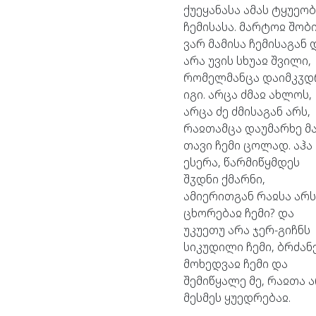
ქუეყანასა
ამას
ტყუეობ
ჩემისასა.
მარტოჲ
შობ
ვარ
მამისა
ჩემისაგან
არა
უვის
სხუაჲ
შვილი,
რომელმანცა
დაიმკჳდ
იგი.
არცა
ძმაჲ
ახლოს,
არცა
ძე
ძმისაგან
არს,
რაჲთამცა
დაუმარხე
მ
თავი
ჩემი
ცოლად.
აჰა
ესერა,
წარმიწყმდეს
შჳდნი
ქმარნი,
ამიერითგან
რაჲსა
არს
ცხორებაჲ
ჩემი?
და
უკუეთუ
არა
ჯერ-გიჩნს
სიკუდილი
ჩემი,
ბრძან
მოხედვაჲ
ჩემი
და
შემიწყალე
მე,
რაჲთა
ა
მესმეს
ყუედრებაჲ.