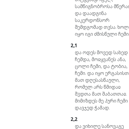
სამწიგნობროსა
მწერა
და
დაადგინა
საკერდონსორ
შემდგომად
თჳსა.
ხოლ
იყო
იგი
ძმისწული
ჩემი
2,1
და
ოდეს
მოვედ
სახედ
ჩემდა,
მოჲყვანეს
ანა,
ცოლი
ჩემი,
და
ტობია,
ჩემი.
და
იყო
ერგასისთ
მათ
დღესასწაული,
რომელ
არს
წმიდაჲ
შჳდთა
მათ
შაბათთაჲ.
მიმიზდეს
მე
პური
ჩემი
დავჯედ
ჭამად.
2,2
და
ვიხილე
სანოვაგე