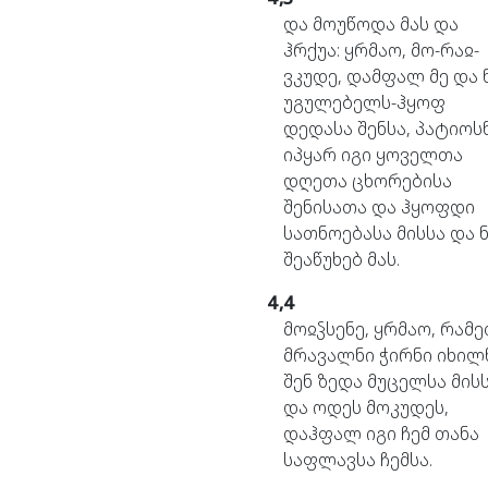
და
მოუწოდა
მას
და
ჰრქუა:
ყრმაო,
მო-რაჲ-
ვკუდე,
დამფალ
მე
და
უგულებელს-ჰყოფ
დედასა
შენსა,
პატიოს
იპყარ
იგი
ყოველთა
დღეთა
ცხორებისა
შენისათა
და
ჰყოფდი
სათნოებასა
მისსა
და
შეაწუხებ
მას.
4,4
მოჲჴსენე,
ყრმაო,
რამე
მრავალნი
ჭირნი
იხილ
შენ
ზედა
მუცელსა
მისს
და
ოდეს
მოკუდეს,
დაჰფალ
იგი
ჩემ
თანა
საფლავსა
ჩემსა.