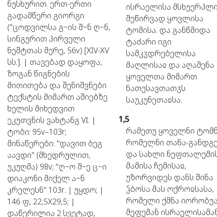
ნუსხურით. ერთ-ერთი
ისრაელისა
მსხუერპლ
გადამწერი გიორგი
შეწირვად
ყოვლისა
("ცოდვილსა გ~ის შ~ნ ღ~ნ,
ტომისა.
და
განწმიდა
სინგურით პირველი
ტაძარი
იგი
ნეშტთას მერე, 56v) [XIV-XV
სამკჳდრებელისა
სს.]. | თავებად დაყოფა,
მაღლისაჲ
და
აღაშენა
ზოგან წიგნების
ყოველთა
მიმართ
მითითება და შენიშვნები
ნათესავთათჳს
ტექსტის მიმართ აშიებზე
საუკუნეთაჲსა.
ხელის მიხედვით
1,5
ეკუთვნის ვახტანგ VI. |
რამეთუ
ყოველნი
ტომნ
ტობი: 95v–103r;
რომელნი
თანა-განდგ
მინაწერები: "დავით ბეგ
და
სახლი
ნეფთალემის
აავდი" (მხედრულით,
მამისა
ჩემისაჲ,
უკუღმა) 98v; "ღ~ო შ~ე ც~ი
უზორვიდეს
დანს
შინა
დიაკონი მიქელ ა~ნ
ჴბოსა
მას
ოქროჲსასა,
კრელესნ" 103r. | უყდო; |
რომელი
ქმნა
იორობუა
146 ფ, 22,5X29,5; |
მეფემან
ისრაელისამან
დაწერილია 2 სვეტად,