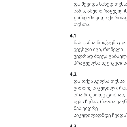
და
შევიდა
სახედ
თჳსა
სარა,
ასული
რაგუელის
გარდამოვიდა
ქორთაგ
თჳსთა.
4,1
მას
ჟამსა
მოჲჴსენა
ტო
ვეცხლი
იგი,
რომელი
ვედრად
მიეცა
გაბაელ
ჰრაგუელსა
ხუჟიკეთის
4,2
და
თქუა
გულსა
თჳსსა:
ვითხოე
სიკუდილი,
რა
არა
მოუწოდე
ტობიას,
ძესა
ჩემსა,
რაჲთა
ვაუ
მას
ვიდრე
სიკუდილადმდე
ჩემდა
4,3