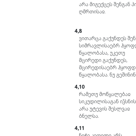
არა
მიგექცეს
შენგან
პ
ღმრთისაჲ.
4,8
ვითარცა
გაქუნდეს
შენ
სიმრავლისაებრ
ჰყოფ
წყალობასა,
უკეთუ
მცირედი
გაქუნდეს,
მცირედისაებრ
ჰყოფდ
წყალობასა.
ნუ
გეშინინ
4,10
რამეთუ
მოწყალებაჲ
სიკუდილისაგან
იჴსნის
არა
უტევის
შესლვაჲ
ბნელსა.
4,11
ნიჭი
კეთილი
არს