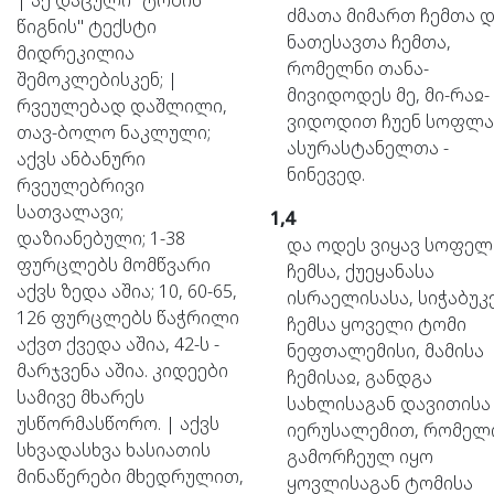
| აქ დაცული "ტობის
ძმათა
მიმართ
ჩემთა
დ
წიგნის" ტექსტი
ნათესავთა
ჩემთა,
მიდრეკილია
რომელნი
თანა-
შემოკლებისკენ; |
მივიდოდეს
მე,
მი-რაჲ-
რვეულებად დაშლილი,
ვიდოდით
ჩუენ
სოფლ
თავ-ბოლო ნაკლული;
ასურასტანელთა
-
აქვს ანბანური
ნინევედ.
რვეულებრივი
სათვალავი;
1,4
დაზიანებული; 1-38
და
ოდეს
ვიყავ
სოფელ
ფურცლებს მომწვარი
ჩემსა,
ქუეყანასა
აქვს ზედა აშია; 10, 60-65,
ისრაელისასა,
სიჭაბუკ
126 ფურცლებს წაჭრილი
ჩემსა
ყოველი
ტომი
აქვთ ქვედა აშია, 42-ს -
ნეფთალემისი,
მამისა
მარჯვენა აშია. კიდეები
ჩემისაჲ,
განდგა
სამივე მხარეს
სახლისაგან
დავითისა
უსწორმასწორო. | აქვს
იერუსალემით,
რომელ
სხვადასხვა ხასიათის
გამორჩეულ
იყო
მინაწერები მხედრულით,
ყოვლისაგან
ტომისა