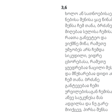
3,6
ხოლო
აწ
სათნოებისა
ნებისა
შენისა
ყავ
წინა
შენსა
ჩემ
თანა,
ბრძანე
მიღებაჲ
სულისა
ჩემის
რაჲთა
განვეტეო
და
ვიქმნე
მიწა;
რამეთუ
უმჯობეს
არს
ჩემდა
სიკუდილი,
ვიდრე
ცხორებასა,
რამეთუ
ყუედრებაჲ
ნაცილი
მე
და
მწუხარებაჲ
დიდი
ა
ჩემ
თანა.
ბრძანე
განტევებაჲ
ჩემი
ურვილებისაგან
ჩემის
აწვე
საუკუნესა
მას
ადგილსა
და
ნუ
გარე-
მიიქცევ,
პირსა
შენსა