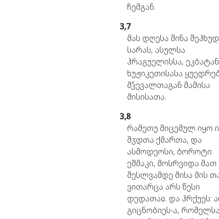
ჩემგან.
3,7
მას
დღესა
შინა
შეჰხუდ
სარას,
ასულსა
ჰრაგუელისსა,
ეკბატან
ხუჟიკეთისასა
ყუედრე
მჴევალთაგან
მამისა
მისისათა.
3,8
რამეთუ
მიცემულ
იყო
შჳდთა
ქმართა,
და
ასმოდეოსი,
ბოროტი
ეშმაკი,
მოსრვიდა
მათ
შესლვამდე
მისა
მის
თა
ვითარცა
არს
წესი
დედათაჲ.
და
ჰრქუეს:
ა
გიცნობიეს-ა,
რომელს