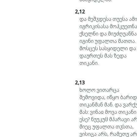
2,12
და
მეშჳდესა
თუესა
ამ
იგრიკისასა
მოჰკუეთნ
ქსელნი
და
მიუძღუანნა
იგინი
უფალთა
მათთა.
მოსცეს
სასყიდელი
და
დაურთეს
მას
ზედა
თიკანი.
2,13
ხოლო
ვითარცა
შემოვიდა,
იწყო
ბარიდ
თიკანმან
მან.
და
ვარქ
მას:
ვინაჲ
მოვა
თიკანი
ესე?
ნუუკუჱ
მპარავი
არ
მიეც
უფალთა
თჳსთა,
ვისიცა
არს,
რამეთუ
არ