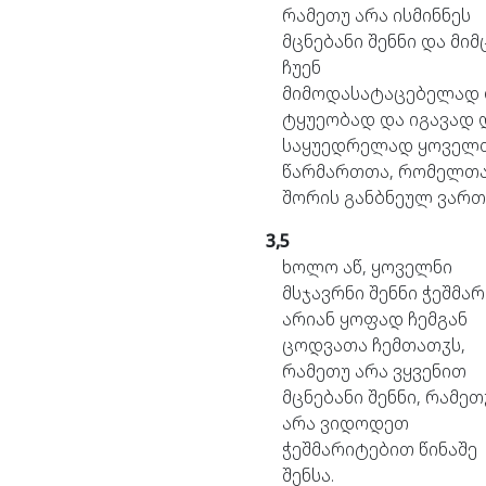
რამეთუ
არა
ისმინნეს
მცნებანი
შენნი
და
მიმ
ჩუენ
მიმოდასატაცებელად
ტყუეობად
და
იგავად
საყუედრელად
ყოველ
წარმართთა,
რომელთ
შორის
განბნეულ
ვართ
3,5
ხოლო
აწ,
ყოველნი
მსჯავრნი
შენნი
ჭეშმა
არიან
ყოფად
ჩემგან
ცოდვათა
ჩემთათჳს,
რამეთუ
არა
ვყვენით
მცნებანი
შენნი,
რამეთ
არა
ვიდოდეთ
ჭეშმარიტებით
წინაშე
შენსა.