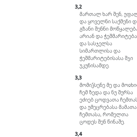
3,2
მართალ
ხარ
შენ,
უფა
და
ყოველნი
საქმენი
დ
გზანი
შენნი
მოწყალებ
არიან
და
ჭეშმარიტება
და
სასჯელსა
სიმართლისა
და
ჭეშმარიტებისასა
შჯი
უკუნისამდე.
3,3
მომიჴსენე
მე
და
მოჲხ
ჩემ
ზედა
და
ნუ
შურსა
ეძიებ
ცოდვათა
ჩემთა
და
უმეცრებასა
მამათა
ჩემთასა,
რომელთა
ცოდეს
შენ
წინაშე.
3,4