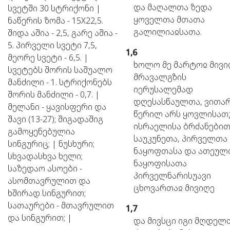
და
მაღალთა
ზედა
სვეტში 30 სტრიქონი |
ყოველთა
მთათა
ნაწერის ზომა - 15X22,5.
გალილიაჲსათა.
შიდა აშია - 2,5, გარე აშია -
5. პირველი სვეტი 7,5,
1,6
მეორე სვეტი - 6,5. |
ხოლო
მე
მარტოჲ
მივი
სვეტებს შორის საშუალო
მრავალგზის
მანძილი - 1. სტრიქონებს
იერუსალემად
შორის მანძილი - 0,7. |
დღესასწაულთა,
ვითა
მელანი - ყავისფერი და
წერილ
არს
ყოვლისათ
შავი (13-27); შიგადაშიგ
ისრაელისა
ბრძანებით
გამოყენებულია
საუკუნეთა,
პირველთა
სინგურიც; | ნუსხური;
ნაყოფთასა
და
ათეულ
სხვადასხვა ხელი;
ნაყოფისათა
საზედაო ასოები -
პირველნარისუავი
ასომთავრულით და
ცხოვართაჲ
მივიღე
ხშირად სინგურით;
სათაურები - მთავრულით
1,7
და სინგურით; |
და
მივსცი
იგი
მღდელთ