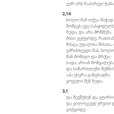
ჯერ-არს
ნაპარევი
ჭამა
2,14
ხოლო
მან
თქუა:
ნიჭად
მომცეს
ეგე
სასყიდელ
ზედა.
და
არა
მრწმენა
მისი.
ვეტყოდე,
რაჲთა
მისცა
უფალთა
მისთა,
ვჰრისხევდი
მას.
ხოლ
მან
მომიგო
და
მრქუა:
სადა
არიან
მოწყალებ
და
სიმართლენი
შენნი
აჰა
ესერა
განცხადნა
ყოველი
შენ
ზედა.
3,1
და
შევწუხენ
და
ვტირო
და
ვილოცევდ
ურვით
ვიტყოდე: