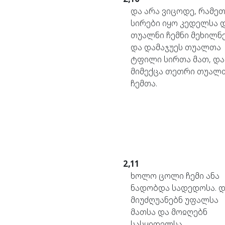
და
არა
ვიცოდე,
რამეთ
სირები
იყო
კედელსა
თუალნი
ჩემნი
მეხილნე
და
დამაჯუეს
თუალთა
ტფილი
სირთა
მათ,
და
მიმექცა
თეთრი
თუალ
ჩემთა.
2,11
ხოლო
ცოლი
ჩემი
ანა
ნადობდა
სადედოსა.
დ
მიუძღუანებნ
უფალსა
მათსა
და
მოჲღებნ
სასყიდელსა.