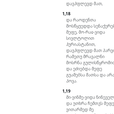
დავჰფლევდ
მათ,
1,18
და
რაოდენთა
მოსწყუედდა
სენაქერე
მეფე,
მო-რაჲ-ვიდა
სივლტოლით
ჰურიასტანით,
დავჰფლევდ
მათ
პარვ
რამეთუ
მრავალნი
მოსრნა
გულისწყრომი
და
ეძიებდა
მეფე
გუამებსა
მათსა
და
არ
პოვა.
1,19
მი-ვინმე-ვიდა
ნინეველ
და
უთხრა
ჩემთჳს
მეფე
ვითარმედ
მე