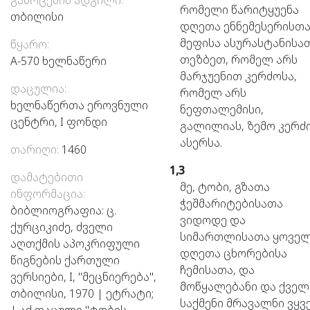
გამოცემის ადგილი:
რომელი
წარიტყუენა
თბილისი
დღეთა
ენნემესერისთა
მეფისა
ასურასტანისათ
წყარო:
თეზბეთ,
რომელ
არს
A-570 ხელნაწერი
მარჯუენით
კერძოსა,
დაცულია:
რომელ
არს
ხელნაწერთა ეროვნული
ნეფთალემისი,
ცენტრი, I ფონდი
გალილიას,
ზემო
კერძ
ასერსა.
თარიღი:
1460
1,3
დამატებითი
მე,
ტობი,
გზათა
ინფორმაცია:
ჭეშმარიტებისათა
ბიბლიოგრაფია: ც.
ვიდოდე
და
ქურციკიძე, ძველი
სიმართლისათა
ყოვე
აღთქმის აპოკრიფული
დღეთა
ცხორებისა
წიგნების ქართული
ჩემისათა,
და
ვერსიები, I, "მეცნიერება",
მოწყალებანი
და
ქველ
თბილისი, 1970 | ეტრატი;
საქმენი
მრავალნი
ვყვ